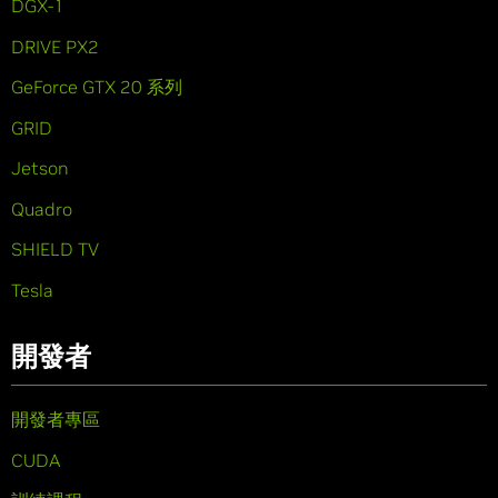
DGX-1
DRIVE PX2
GeForce GTX 20 系列
GRID
Jetson
Quadro
SHIELD TV
Tesla
開發者
開發者專區
CUDA