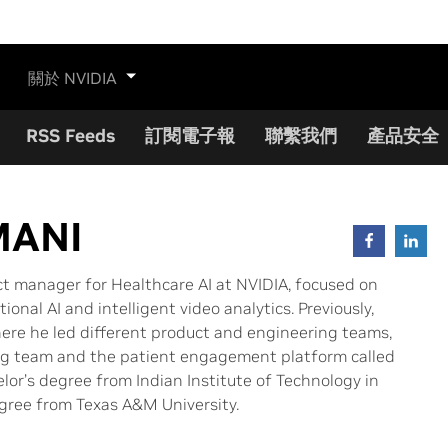
關於 NVIDIA
RSS Feeds
訂閱電子報
聯繫我們
產品安全
MANI
t manager for Healthcare AI at NVIDIA, focused on
onal AI and intelligent video analytics. Previously,
ere he led different product and engineering teams,
ing team and the patient engagement platform called
lor’s degree from Indian Institute of Technology in
gree from Texas A&M University.