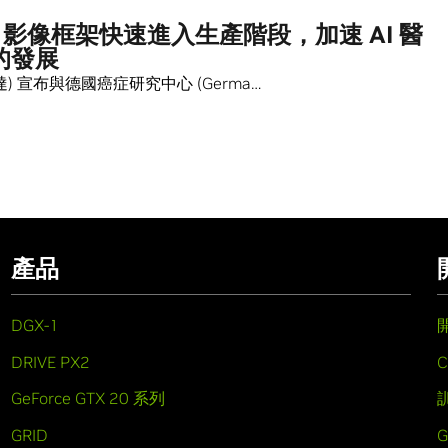
I 影像框架快速進入生產階段，加速 AI 醫
的發展
(輝達) 宣布與德國癌症研究中心 (Germa…
產品
DGX-1
DRIVE PX2
C
GeForce GTX 20 系列
GRID