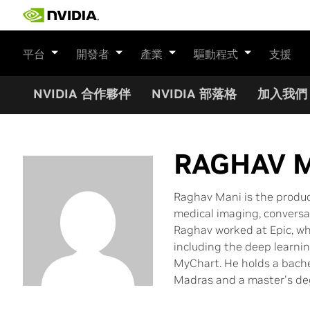
Skip
to
content
平台
開發者
產業
驅動程式
支援
NVIDIA 合作夥伴
NVIDIA 部落格
加入我們
RAGHAV 
Raghav Mani is the produc
medical imaging, conversati
Raghav worked at Epic, wh
including the deep learn
MyChart. He holds a bache
Madras and a master's de