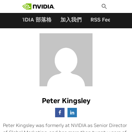
搜尋關鍵字:
Skip
Toggle
to
Search
content
夥伴
NVIDIA 部落格
加入我們
RSS Feeds
訂
Peter Kingsley
Peter Kingsley was formerly at NVIDIA as Senior Director