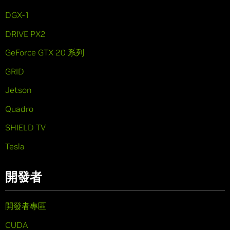
DGX-1
DRIVE PX2
GeForce GTX 20 系列
GRID
Jetson
Quadro
SHIELD TV
Tesla
開發者
開發者專區
CUDA