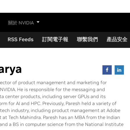
關於 NVIDIA
RSS Feeds
訂閱電子報
聯繫我們
產品安全
arya
irector of product management and marketing for
NVIDIA. He is responsible for the messaging and
ta center products, including server GPUs and its
m for AI and HPC. Previously, Paresh held a variety of
h-tech industry, including product management at Adobe
 at Tech Mahindra. Paresh has an MBA from the Indian
nd a BS in computer science from the National Institute