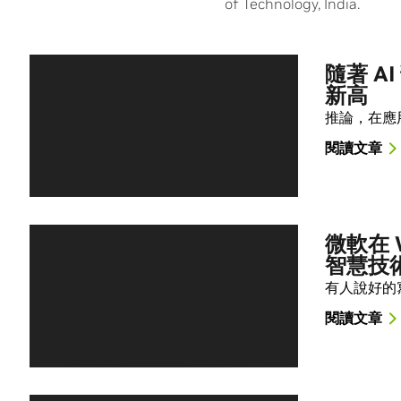
of Technology, India.
隨著 A
新高
推論，在應
閱讀文章
微軟在 W
智慧技
有人說好的
閱讀文章