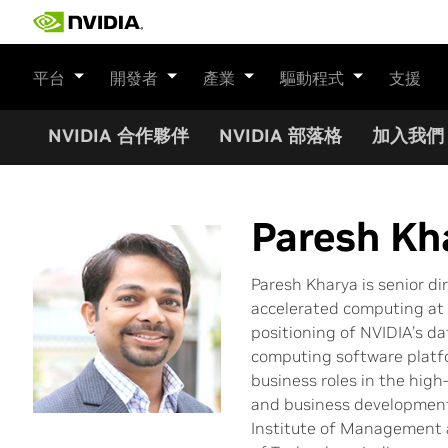
Skip
to
content
平台
開發者
產業
驅動程式
支援
NVIDIA 合作夥伴
NVIDIA 部落格
加入我們
Paresh Kh
Paresh Kharya is senior d
accelerated computing at 
positioning of NVIDIA’s da
computing software platfor
business roles in the hig
and business development
Institute of Management a