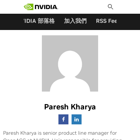
搜尋關鍵字:
Skip
Toggle
to
Search
content
夥伴
NVIDIA 部落格
加入我們
RSS Feeds
訂
Paresh Kharya
Paresh Kharya is senior product line manager for