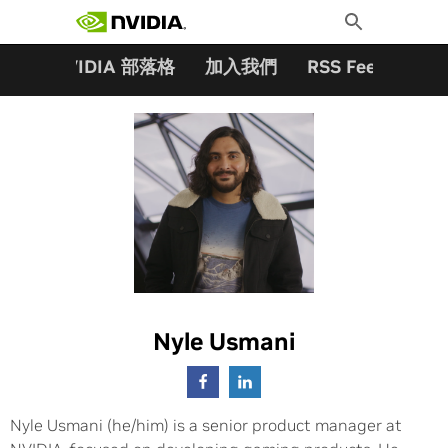
搜尋關鍵字:
Skip
Toggle
to
Search
content
夥伴
NVIDIA 部落格
加入我們
RSS Feeds
訂
Nyle Usmani
Nyle Usmani (he/him) is a senior product manager at