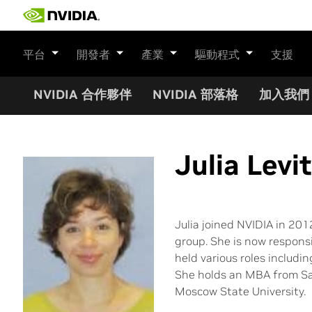
Skip
to
content
平台
開發者
產業
驅動程式
支援
NVIDIA 合作夥伴
NVIDIA 部落格
加入我們
Julia Levi
Julia joined NVIDIA in 20
group. She is now respons
held various roles includ
She holds an MBA from Sa
Moscow State University.