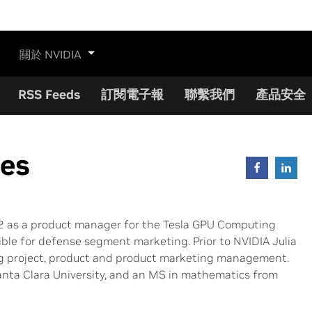
關於 NVIDIA
RSS Feeds
訂閱電子報
聯繫我們
產品安全
tes
12 as a product manager for the Tesla GPU Computing
ible for defense segment marketing. Prior to NVIDIA Julia
ing project, product and product marketing management.
nta Clara University, and an MS in mathematics from