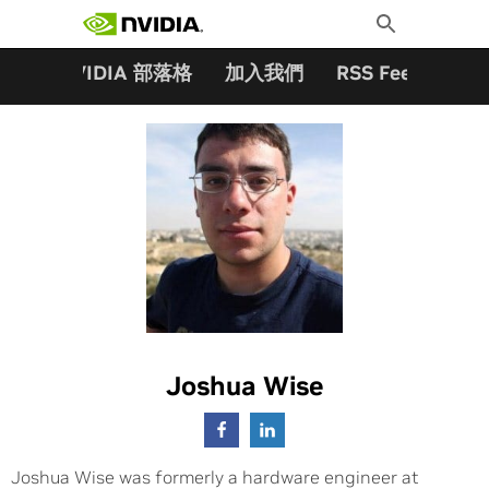
搜尋關鍵字:
Skip
Toggle
to
Search
content
夥伴
NVIDIA 部落格
加入我們
RSS Feeds
訂
Joshua Wise
Joshua Wise was formerly a hardware engineer at