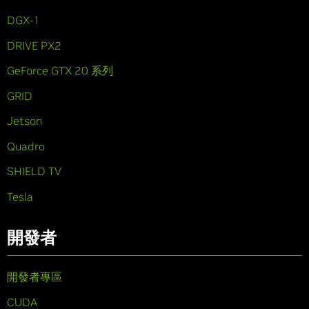
DGX-1
DRIVE PX2
GeForce GTX 20 系列
GRID
Jetson
Quadro
SHIELD TV
Tesla
開發者
開發者專區
CUDA