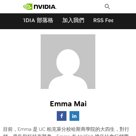
搜尋關鍵字:
Skip
Toggle
to
Search
content
夥伴
NVIDIA 部落格
加入我們
RSS Feeds
訂
Emma Mai
目前，Emma 是 UC 柏克萊分校哈斯商學院的大四生，對行