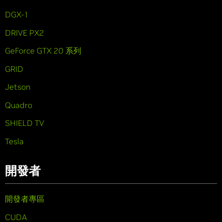
DGX-1
DRIVE PX2
GeForce GTX 20 系列
GRID
Jetson
Quadro
SHIELD TV
Tesla
開發者
開發者專區
CUDA