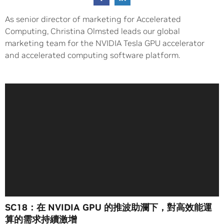
As senior director of marketing for Accelerated
Computing, Christina Olmsted leads our global
marketing team for the NVIDIA Tesla GPU accelerator
and accelerated computing software platform.
SC18：在 NVIDIA GPU 的推波助瀾下，對高效能運
算的需求持續激增