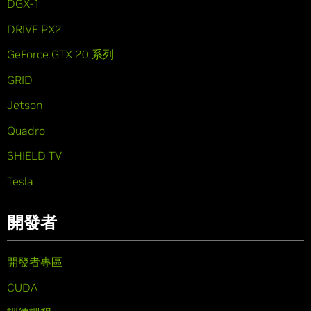
DGX-1
DRIVE PX2
GeForce GTX 20 系列
GRID
Jetson
Quadro
SHIELD TV
Tesla
開發者
開發者專區
CUDA