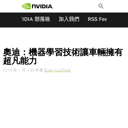
搜尋關鍵字:
Skip
Toggle
to
Search
content
夥伴
NVIDIA 部落格
加入我們
RSS Feeds
訂
奧迪：機器學習技術讓車輛擁有
超凡能力
2016 年 1 月 7 日
作者
Brian Caulfield