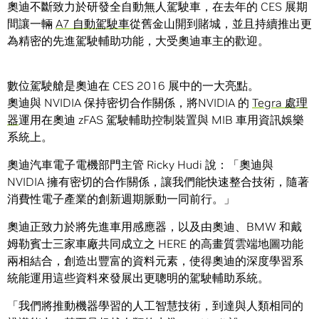
奧迪不斷致力於研發全自動無人駕駛車，在去年的 CES 展期
間讓一輛
A7 自動駕駛車
從舊金山開到賭城，並且持續推出更
為精密的先進駕駛輔助功能，大受奧迪車主的歡迎。
數位駕駛艙是奧迪在 CES 2016 展中的一大亮點。
奧迪與 NVIDIA 保持密切合作關係，將NVIDIA 的
Tegra 處理
器
運用在奧迪 zFAS 駕駛輔助控制裝置與 MIB 車用資訊娛樂
系統上。
奧迪汽車電子電機部門主管 Ricky Hudi 說：「奧迪與
NVIDIA 擁有密切的合作關係，讓我們能快速整合技術，隨著
消費性電子產業的創新週期脈動一同前行。」
奧迪正致力於將先進車用感應器，以及由奧迪、BMW 和戴
姆勒賓士三家車廠共同成立之 HERE 的高畫質雲端地圖功能
兩相結合，創造出豐富的資料元素，使得奧迪的深度學習系
統能運用這些資料來發展出更聰明的駕駛輔助系統。
「我們將推動機器學習的人工智慧技術，到達與人類相同的