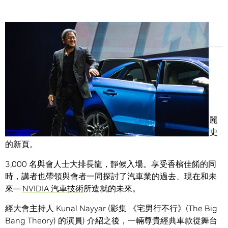
Share
NVIDIA 長期合作夥伴之一德國車廠 Audi 於週一晚間在華麗
的大都會切爾西劇院發表其 CES 2014 專題演講，揭開歷史
的新頁。
3,000 名與會人士大排長龍，靜候入場。享受香檳佳餚的同
時，講者也帶領與會者一同探討了汽車業的過去、現在和未
來—
NVIDIA 汽車技術
所造就的未來。
經大會主持人 Kunal Nayyar (影集 《宅男行不行》(The Big
Bang Theory) 的演員) 介紹之後，一輛尊貴經典車款從舞台