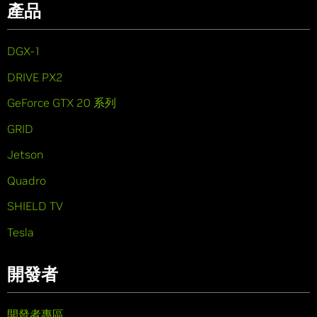
產品
DGX-1
DRIVE PX2
GeForce GTX 20 系列
GRID
Jetson
Quadro
SHIELD TV
Tesla
開發者
開發者專區