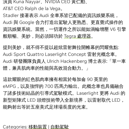
演員 Kuna Nayyar、NVIDIA CEO 黃仁勳、
AT&T CEO Ralph de la Vega。
Stadler 接著表示 Audi 全車系皆已配備的資訊娛樂系統，
Audi 與 Google 合力打造出駕駛人更熟悉、更直覺式操作的
資訊娛樂系統。當然，一切運作之所以能如渦輪增壓 V6 引擎
般順暢、美妙，則必須歸功於
Tegra 處理器
。
提到美妙，就不得不提以超炫雷射舞拉開帷幕的閃耀焦點:
Audi Sport Quattro Laserlight Concept 雷射光概念車。
Audi 研發團隊負責人 Ulrich Hackenberg 博士表示:「單一車
體，兼具肌肉車的性能與高效混合動力。」
這款耀眼的紅色肌肉車擁有相當於每加侖 90 英里的
eMPG，以及強悍的 700 匹馬力輸出。此概念車也具備融合
了諸多技術結晶的引導式駕駛模式。Laserlight 更將 Audi 的
新型矩陣式 LED 頭燈技術帶入全新境界，以雷射取代 LED，
能夠射出等於五座美式足球場長度的光束。
Categories:
移動裝置
|
自動駕駛