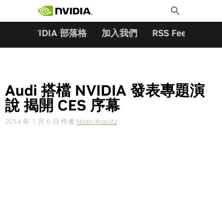
搜尋關鍵字:
Skip
Toggle
to
Search
content
夥伴
NVIDIA 部落格
加入我們
RSS Feeds
訂
Audi 搭檔 NVIDIA 發表專題演
說 揭開 CES 序幕
2014 年 1 月 6 日
作者
Noah Kravitz