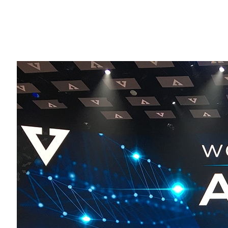
Share
週二 Audi 汽車在有著建築珍寶之都稱
全新旗艦 2018 A8 車款（也是全球首款
技尖端技術。
當你塞在車陣裡，Audi 的 AI Traffic
關注的焦點，而這只是 NVIDIA 技術所
Audi 儼然成為汽車產業裡的科技領頭羊
統，到數位連網車輛嶄新服務，都是在西班牙舉