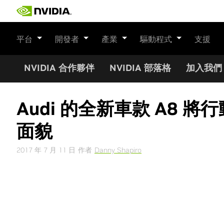
Skip
to
content
平台
開發者
產業
驅動程式
支援
NVIDIA 合作夥伴
NVIDIA 部落格
加入我們
Audi 的全新車款 A8 
面貌
2017 年 7 月 11 日
作者
Danny Shapiro