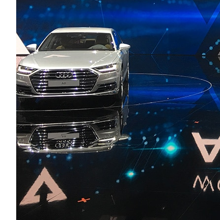
「在人工智慧的協助下，未來的車輛將讓使用者
Stadler 在這場吸引了逾兩千名嘉賓的
「科技扮演著重要的角色。」他在介紹 Audi AI Tra
系統、Natural Voice Control 自然語音
此說道。
Audi A8 無人自動駕駛技術轟動全
全新 Audi A8 車款的駕駛艙搭載多項 NVID
A8 搭載了多款採用 NVIDIA 技術的
的虛擬駕駛艙，以及與眾不同的後座娛樂系
值得注意的是 Audi 的 Zfas 駕駛輔