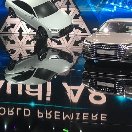
擁有更輕鬆愜意的生活。」Audi 董事會主席 Rupert
高峰會主題演講活動裡，對聽眾們這麼說。
ffic Jam Pilot 系統、Remote Park Pilot自動停車輔助
操控及 Swarm Intelligence群體智慧等 A8 車款的眾多新功能如
球
IA 先進技術。
系統，包括革命性的嶄新使用者介面、全新車用資訊娛樂系統、新穎
統。
助系統，內有全球首套真正的塞車輔助系統，可用於有著上下交流道