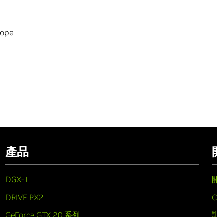
rope
產品
DGX-1
DRIVE PX2
C
GeForce GTX 20 系列