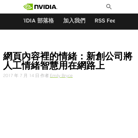
搜尋關鍵字:
Skip
Toggle
to
Search
content
夥伴
NVIDIA 部落格
加入我們
RSS Feeds
訂
網頁內容裡的情緒：新創公司將
人工情緒智慧用在網路上
2017 年 7 月 14 日
作者
Emily Bryce