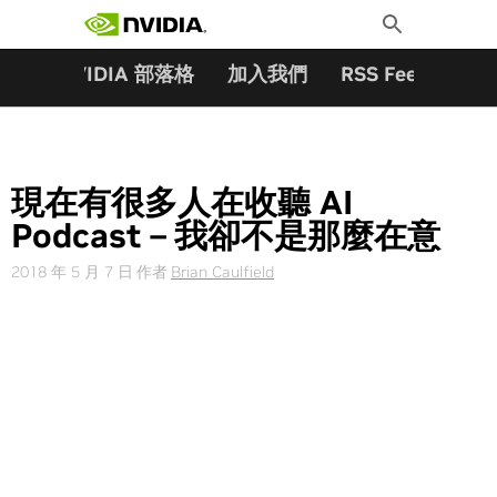
搜尋關鍵字:
Skip
Toggle
to
Search
content
夥伴
NVIDIA 部落格
加入我們
RSS Feeds
訂
現在有很多人在收聽 AI
Podcast－我卻不是那麼在意
2018 年 5 月 7 日
作者
Brian Caulfield