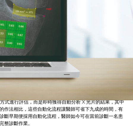
面。診斷方式完全依賴醫師看著平面 X 光照片，加上對患者
間和資源的過程，患者得為了獲得準確的診斷結果與精確的
和恢復功能，代表愈快早期發現、愈準確進行診斷，便能更
深度學習演算法，讓醫生能以精準的立體畫面去理解平面 X 光照片。
張 X 光片來訓練演算法，醫生便可精確測量膝蓋骨骼周圍區域，無需
的嚴重程度。
ImageBiopsy Lab 的 IB Lab BMAx 解決方案。
工方式進行評估，而是即時獲得自動分析 X 光片的結果，其中
的作法相比，這些自動化流程讓醫師可省下九成的時間，有
診斷早期便採用自動化流程，醫師如今可在當前診斷一名患
完整診斷作業。