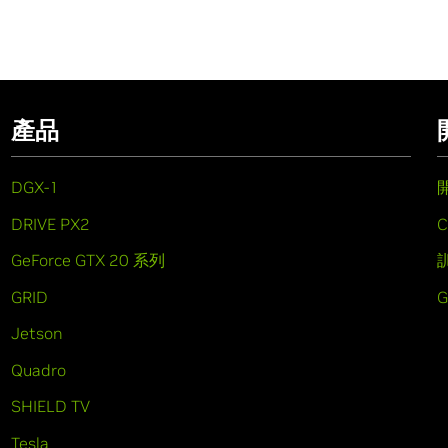
產品
DGX-1
DRIVE PX2
C
GeForce GTX 20 系列
GRID
Jetson
Quadro
SHIELD TV
Tesla