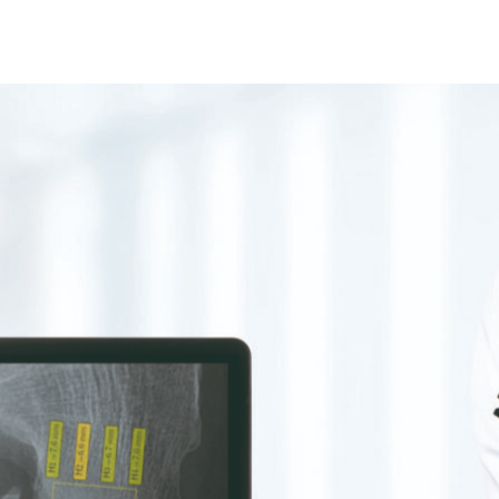
嚴重的關節疼痛，是導致殘疾的主要原因，而這種常見的骨
的疾病之一。
進行膝關節與髖關節置換手術。這種疾病
最常見
的情況便是
的女性裡有 13% 出現這種情況。預計人口老化與肥胖等因
生及社會福利制度造成龐大負擔。
ption 計畫成員的
ImageBiopsy Lab
，將運用用深度學習技
關節炎，期望能扭轉這個情況。