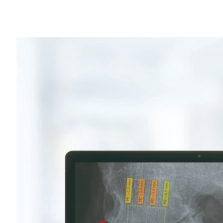
Share
因骨頭間軟骨磨損造成的骨關節炎，會引發
頭疾病卻是在其早期階段最難以發現和預防
光是在美國，大多數患者便為了骨關節炎而
造成膝蓋不適，有一成的男性及在六十歲以上
素只會使得這些數字持續攀升，對於公共衛
來自奧地利的新創公司，也是 NVIDIA Ince
術，以更有效、更省錢的方式來診斷膝部骨
更佳、更快、更強大