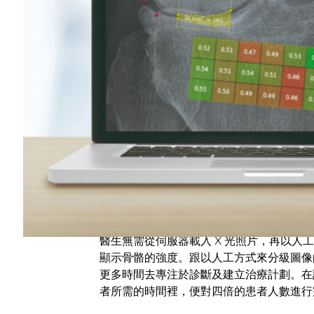
當前認為骨關節炎的發展呈現勢不可擋的局
背景的理解進行評估。這是一項大量使用時
治療計劃而一直等待下去。
骨關節炎無藥可醫，治療重點在於緩解症狀
好地處理治療。
ImageBiopsy Lab 利用電腦視覺與
該公司使用 NVIDIA GPU 及逾15萬
進一步處理便能在結果裡顯示患者骨關節炎
骨科與骨科手術專家 Dr. Michael Riedl 示範 
醫生無需從伺服器載入 X 光照片，再以人
顯示骨骼的強度。跟以人工方式來分級圖像
更多時間去專注於診斷及建立治療計劃。在
者所需的時間裡，便對四倍的患者人數進行