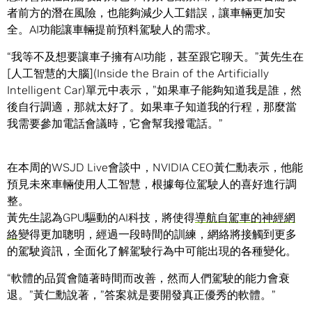
者前方的潛在風險，也能夠減少人工錯誤，讓車輛更加安
全。AI功能讓車輛提前預料駕駛人的需求。
“我等不及想要讓車子擁有AI功能，甚至跟它聊天。”黃先生在
[人工智慧的大腦](Inside the Brain of the Artificially
Intelligent Car)單元中表示，”如果車子能夠知道我是誰，然
後自行調適，那就太好了。如果車子知道我的行程，那麼當
我需要參加電話會議時，它會幫我撥電話。”
在本周的WSJD Live會談中，NVIDIA CEO黃仁勳表示，他能
預見未來車輛使用人工智慧，根據每位駕駛人的喜好進行調
整。
黃先生認為GPU驅動的AI科技，將使得
導航自駕車的神經網
絡
變得更加聰明，經過一段時間的訓練，網絡將接觸到更多
的駕駛資訊，全面化了解駕駛行為中可能出現的各種變化。
“軟體的品質會隨著時間而改善，然而人們駕駛的能力會衰
退。”黃仁勳說著，”答案就是要開發真正優秀的軟體。”