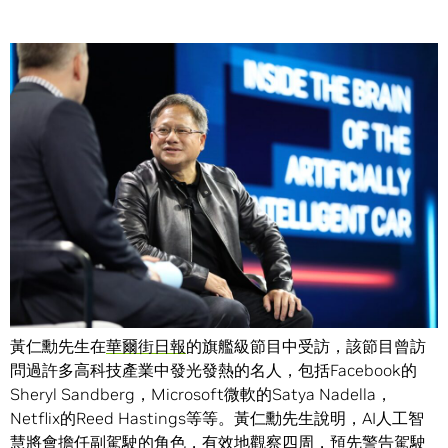
Share
NVIDIA CEO 黃仁勳在
WSJD Live
的會談中表示，他可以預
見未來的車輛，使用
AI人工智慧
，進行駕駛體驗的個人化客
製，車輛將自動進行調整，使之符合每個駕駛人的各別偏
好。
黃仁勳先生在
華爾街日報
的旗艦級節目中受訪，該節目曾訪
問過許多高科技產業中發光發熱的名人，包括Facebook的
Sheryl Sandberg，Microsoft微軟的Satya Nadella，
Netflix的Reed Hastings等等。黃仁勳先生說明，AI人工智
慧將會擔任副駕駛的角色，有效地觀察四周，預先警告駕駛