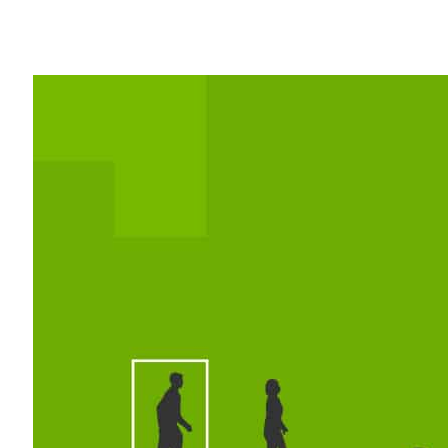
Share
發生在賭城的，就留在…
這個嘛，偶爾的確是這樣，不過本週在賭城大道
你就會發現到處都在展出用於打造
人工智慧
在 NVIDIA 舉行的二十多場演示活動
高準確率，能創造出個人專屬的零售體驗，
順暢的能力，等到那一天來臨之際，你會更
人工智慧城市將在地鐵和街道、商場和政府
全又安心的生活環境。