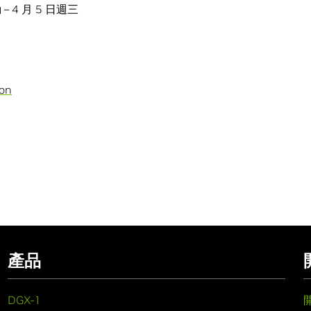
– 4 月 5 日週三
on
產品
DGX-1