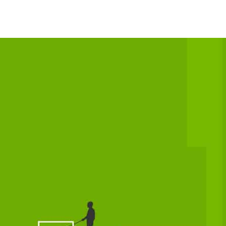
舉行的美國規模最大安全科技展 ISC West 活動裡，很快
城市
的科技。
裡，可以見到最新的機器人警衛和保全無人機。物體辨識軟體有著超
或是加快執法調查工作。再加上辨識車輛和行人以維持交通
容易離開賭城。
大樓、公園和圓環各處部署這些技術，創造一個更聰明、安