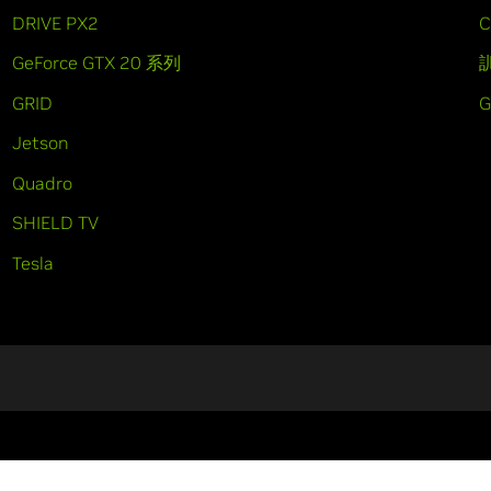
DRIVE PX2
C
GeForce GTX 20 系列
GRID
Jetson
Quadro
SHIELD TV
Tesla