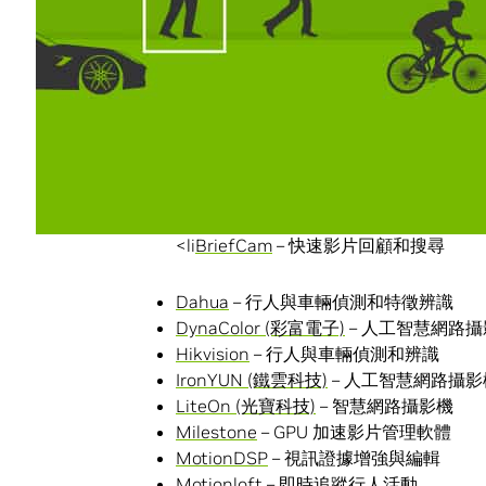
這些技術有一個共通點：皆使用
NVIDIA
以下簡單介紹我們的合作夥伴在 NVIDIA I
Aeryon
– 用於公眾安全的無人天線系統
Appro (歐普羅科技)
– 智慧安全監控攝影
Aqueti
– 用於大範圍監視的一億像素值
Avigilon
– 深度學習人工智慧影片搜尋技
<li
BriefCam
– 快速影片回顧和搜尋
Dahua
– 行人與車輛偵測和特徵辨識
DynaColor (彩富電子)
– 人工智慧網路
Hikvision
– 行人與車輛偵測和辨識
IronYUN (鐵雲科技)
– 人工智慧網路攝影
LiteOn (光寶科技)
– 智慧網路攝影機
Milestone
– GPU 加速影片管理軟體
MotionDSP
– 視訊證據增強與編輯
Motionloft
– 即時追蹤行人活動