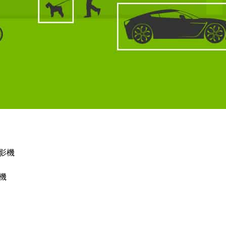
 的邊緣到雲端 GPU 運算平台
。
SC West 展位裡將端出什麼精彩大菜：
機
超級攝影機
術
攝影機
機