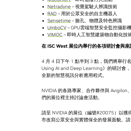
Netradyne
– 視覺駕駛人辨識技術
RAD
– 用於公眾安全的自主機器人
Sensetime
– 臉孔、物體及特色辨識
UmboCV
– GPU雲端智慧安全監控攝影
VIMOC
– 即時人工智慧建築物自動化技
在 ISC West 展位內舉行的各項研討會與
4 月 4 日下午 1 點半到 3 點，我們將舉行名為《Creat
Using AI and Deep Learni
全新的智慧視訊分析應用程式。
NVIDIA 的各路專家、合作夥伴與 Avigilon
們的展位裡主持討論會活動。
請至 NVIDIA 的展位（編號#20075）
市改寫公眾安全與實體保全的發展面貌。