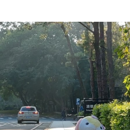
地解決這個難題，必須克服在AI平台上運行的深度學習框
平台
上展示了​​這樣一種易於實現的機器人導航框架，並在最近
Want to Build A Snowman”。他們使用單一攝影機和深度學習
eal”（從模擬到現實）技術快速，有效地訓練了他們的深度強化學
做出的最重要的貢獻是虛擬指導，這是一種將導航路徑傳遞至
控制策略。這四個模組以及外圍組件（例如 RGB 攝影機和
進行溝通。團隊採用了由 2 個
NVIDIA Jetson Nano 開發者
者套件
模組組成的嵌入式叢集。本地化模組在 Jetson Xavier