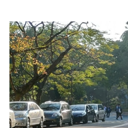
Share
自主機器人導航一直是一個難題，要想有效
架。一名台灣清華大學學生在
Jetson AI 
結束的
邊緣 AI 挑戰賽
中獲得了第二名。
這支 5 人團隊將自己稱為 “Team Do You 
方法作了自主導航，並利用“ Sim-to-R
習（DRL）設備。該團隊在這個項目中所
DRL 設備的簡單有效方法。
該框架包含四個模組：感知，定位，規劃器和
自動引導車）透過機器人操作系統（ROS）
套件
和 2 個
NVIDIA Jetson Xavier 開發