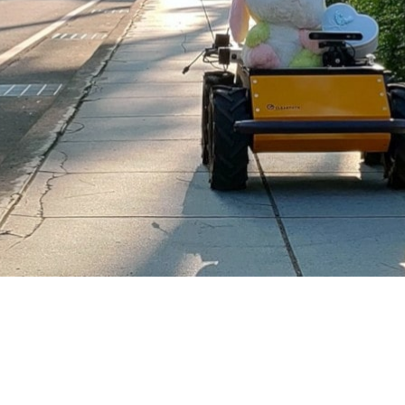
能力。 規劃器模組在 Jetson Nano 套件上執行，為協
架演示
些邊緣運算設備，我們使自主導航變得更加實用，經濟。我們
航研究開闢新方向。”
ademia
|
Machine Learning & Artificial Intelligence
|