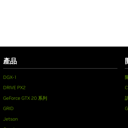
產品
DGX-1
DRIVE PX2
C
GeForce GTX 20 系列
GRID
Jetson