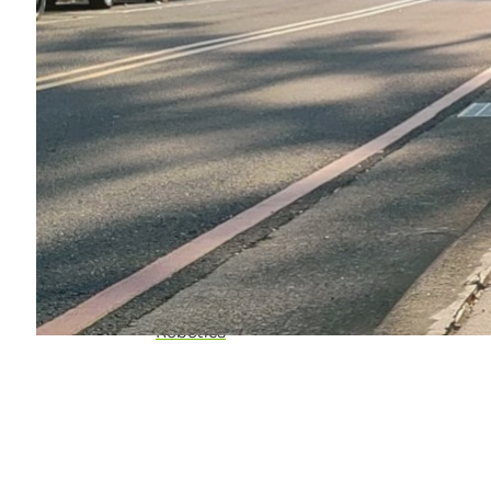
套件上執行，因為它有更大的記憶體和更高的運算
調嵌入式叢集該套件還用作 ROS 節點。
Sim-to-Real 高效機器人導航框
研究人員表示：“透過採用小型攝影機和一
相信，這個計劃會為未來基於視覺的自主導
Categories:
智慧機器
Tags:
Autonomous
|
Higher Education/Ac
Robotics