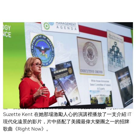
Share
一早來首美國重金屬搖滾樂團范．海倫（Van Halen）的歌，
實在是有夠爽。
週三在美國華盛頓特區舉行的
GPU 技術大會
裡（這是我們在
僅一個多月裡舉行的第四場活動），美國聯邦首席資訊官
Suzette Kent 在她那場激勵人心的演講裡播放了一支介紹 IT
現代化遠景的影片，片中搭配了美國最偉大樂團之一的招牌
歌曲《Right Now》。